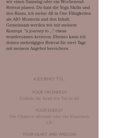
wir einen Samstag oder ein Wochenend-
Retreat planen. Du hast die Yoga Skills und
den Raum, ich meine All in One Fähigkeiten
als AIO Mentorin und den Inhalt.
Gemeinsam werden wir mit meinem
Konzept "a journey to ..." etwas
wundersames kreieren. Ebenso kann ich
deinen mehrtägigen Retreat für zwei Tage
mit meinem Angebot bereichern.
A JOURNEY TO...
​YOUR YIN ENERGY
Entfalte die Kraft des Yin in dir
YOUR ENERGY
Die Chakren allesamt oder ein Einzelnes
z.B.
YOUR HEART AND WISDOM