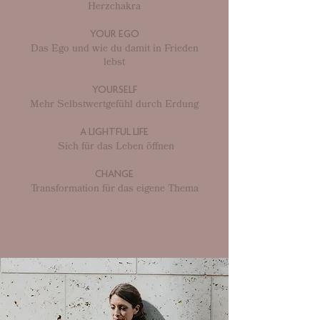
Herzchakra
YOUR EGO
Das Ego und wie du damit in Frieden
lebst
YOURSELF
Mehr Selbstwertgefühl durch Erdung
A LIGHTFUL LIFE
Sich für das Leben öffnen
CHANGE
Transformation für das eigene Thema​