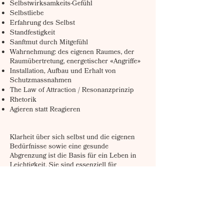
Selbstwirksamkeits-Gefühl
Selbstliebe
Erfahrung des Selbst
Standfestigkeit
Sanftmut durch Mitgefühl
Wahrnehmung: des eigenen Raumes​, der
Raumübertretung, energetischer «Angriffe»
Installation, Aufbau und Erhalt von
Schutzmassnahmen
The Law of Attraction / Resonanzprinzip
Rhetorik
Agieren statt Reagieren
Klarheit über sich selbst und die eigenen
Bedürfnisse sowie eine gesunde
Abgrenzung ist die Basis für ein Leben in
Leichtigkeit. Sie sind essenziell für
nährende Beziehungen, souveräne
Kommunikation, respektvollen Umgang mit
dir und anderen.
Deine innere Ausrichtung ist massgebend
für ein Leben in emotionaler, mentaler und