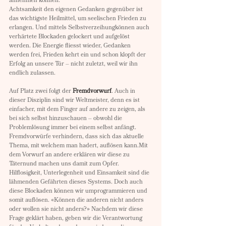
annehmen können.
Achtsamkeit den eigenen Gedanken gegenüber ist 
das wichtigste Heilmittel, um seelischen Frieden zu 
erlangen. Und mittels Selbstverzeihungkönnen auch 
verhärtete Blockaden gelockert und aufgelöst 
werden. Die Energie fliesst wieder, Gedanken 
werden frei, Frieden kehrt ein und schon klopft der 
Erfolg an unsere Tür – nicht zuletzt, weil wir ihn 
endlich zulassen.
Auf Platz zwei folgt der 
Fremdvorwurf
. Auch in 
dieser Disziplin sind wir Weltmeister, denn es ist 
einfacher, mit dem Finger auf andere zu zeigen, als 
bei sich selbst hinzuschauen – obwohl die 
Problemlösung immer bei einem selbst anfängt.
Fremdvorwürfe verhindern, dass sich das aktuelle 
Thema, mit welchem man hadert, auflösen kann.Mit 
dem Vorwurf an andere erklären wir diese zu 
Täternund machen uns damit zum Opfer. 
Hilflosigkeit, Unterlegenheit und Einsamkeit sind die 
lähmenden Gefährten dieses Systems. Doch auch 
diese Blockaden können wir umprogrammieren und 
somit auflösen. «Können die anderen nicht anders 
oder wollen sie nicht anders?» Nachdem wir diese 
Frage geklärt haben, geben wir die Verantwortung 