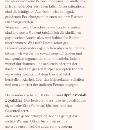
wir als erwachsene Person unbewusst in kindliches 
Erleben und/oder Verhalten fallen. Stresssituationen 
sind die häufigsten Auslöser, meist in negativ 
geladenen Beziehungssituationen mit dem Partner 
oder Vorgesetzten.
Wenn sich zwei Erwachsene wie Kinder streiten, 
sind in diesem Moment tatsächlich die kindlichen 
psychischen Anteile aktiv und haben das Ruder 
übernommen. Was tun? Durch sofortiges 
Bewusstwerden des eigentlichen physischen Alters 
können wir wieder ins erwachsene Ich finden und 
sachgemäss argumentieren und handeln. Indem 
wirtief durchatmen, uns schütteln oder mit der 
flachen Hand am ganzen Körper abklopfen können 
wir wieder Kontakt mit dem Hier und Jetzt 
herstellen, Klarheit über das Echtzeitalter schaffen 
und neu zentriert der anderen Person begegnen. 
Die heimtückischsten Blockaden sind 
dysfunktionale 
Loyalitäten
. Das bedeutet, dass falsche Loyalität das 
eigentliche Ziel (Funktion) blockiert und ins 
Gegenteil zerrt.
«Ich wäre gerne erfolgreich, aber es gelingt mir 
nicht.» Warum? Oft verbieten wir es uns 
unterbewusst, weil die anderen in unserem 