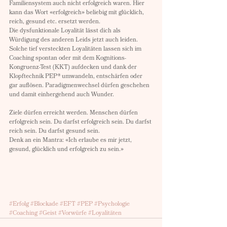
Familiensystem auch nicht erfolgreich waren. Hier 
kann das Wort «erfolgreich» beliebig mit glücklich, 
reich, gesund etc. ersetzt werden. 
Die dysfunktionale Loyalität lässt dich als 
Würdigung des anderen Leids jetzt auch leiden. 
Solche tief versteckten Loyalitäten lassen sich im 
Coaching spontan oder mit dem Kognitions-
Kongruenz-Test (KKT) aufdecken und dank der 
Klopftechnik PEP® umwandeln, entschärfen oder 
gar auflösen. Paradigmenwechsel dürfen geschehen 
und damit einhergehend auch Wunder.
Ziele dürfen erreicht werden. Menschen dürfen 
erfolgreich sein. Du darfst erfolgreich sein. Du darfst 
reich sein. Du darfst gesund sein. 
Denk an ein Mantra: «Ich erlaube es mir jetzt, 
gesund, glücklich und erfolgreich zu sein.»
#Erfolg
#Blockade
#EFT
#PEP
#Psychologie
#Coaching
#Geist
#Vorwürfe
#Loyalitäten